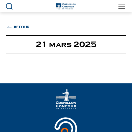
Ville
de
Cornillon-
←
RETOUR
Confoux
en
Provence
21 mars 2025