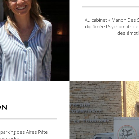
Au cabinet « Manon Des S
diplômée Psychomotricien
des émotio
on
 parking des Aires Pâte
ommander: ...