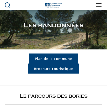
Ville
de
Cornillon-
Les randonnées
Confoux
en
Provence
Plan de la commune
Brochure touristique
Le parcours des bories