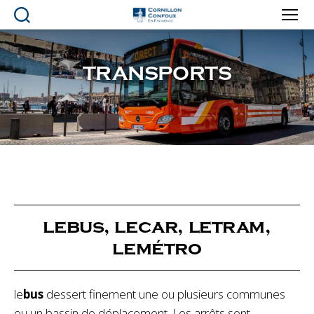
Ville
de
Cornillon-
TRANSPORTS
Confoux
en
Provence
lebus, lecar, letram,
lemétro
le
bus
dessert finement une ou plusieurs communes
ou un bassin de déplacement. Les arrêts sont