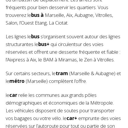
fréquents pour bien desservir les quartiers. Vous
trouverez le
bus à
Marseille, Aix, Aubagne, Vitrolles,
Salon, l’Ouest Etang, La Ciotat.
Les lignes le
bus
s’organisent souvent autour des lignes
structurantes le
bus+
qui circulentsur des voies
réservées et offrent une desserte fréquente et fiable :
l’Aixpress à Aix, le BAM à Miramas, le Zen à Vitrolles.
Sur certains secteurs, le
tram
(Marseille & Aubagne) et
le
métro
(Marseille)
complètent l’offre.
le
car
relie les communes aux grands pôles
démographiques et économiques de la Métropole.
Les véhicules disposent de soutes pour transporter
vos bagages ou votre vélo. le
car+
emprunte des voies
réservées sur l’autoroute pour tout ou partie de son