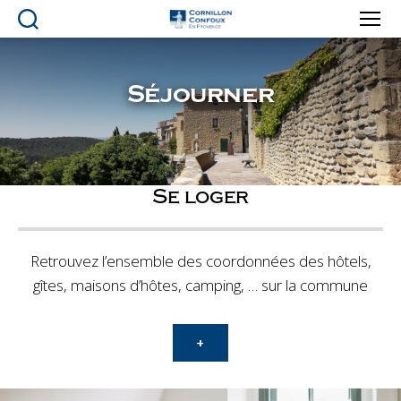
Ville
de
Cornillon-
Séjourner
Confoux
en
Provence
Se loger
Retrouvez l’ensemble des coordonnées des hôtels,
gîtes, maisons d’hôtes, camping, … sur la commune
+