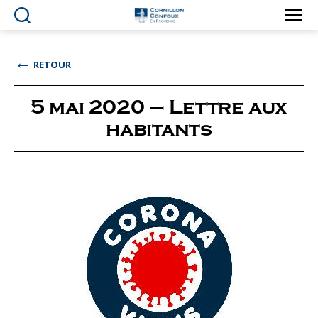
Ville
de
Cornillon-
←
RETOUR
Confoux
en
Provence
5 mai 2020 – Lettre aux
habitants