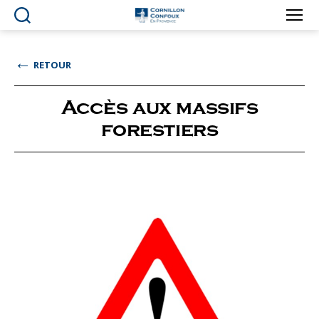
Ville
de
Cornillon-
←
RETOUR
Confoux
en
Provence
Accès aux massifs
forestiers