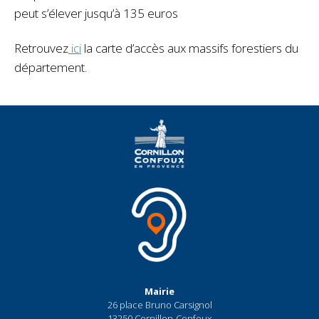
peut s’élever jusqu’à 135 euros
Retrouvez
ici
la carte d’accès aux massifs forestiers du
département.
Mairie
26 place Bruno Carsignol
13250 Cornillon-Confoux