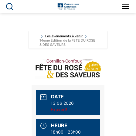
Ville
de
Cornillon-
Confoux
en
Les évènements à venir
14ème Édition de la FETE DU ROSE
Provence
& DES SAVEURS
DATE
13 06 2026
Expired!
HEURE
18h00 - 23h00