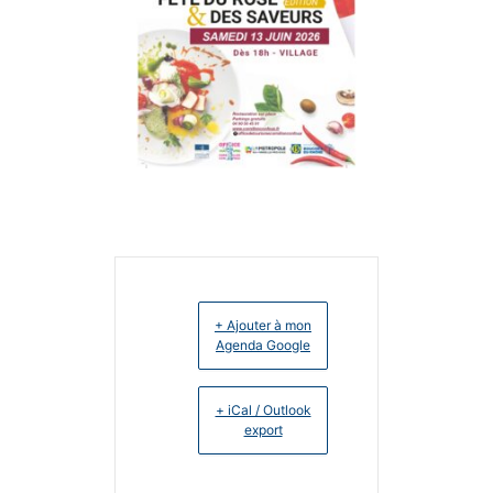
+ Ajouter à mon
Agenda Google
+ iCal / Outlook
export