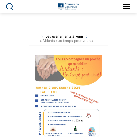
Ville
de
Cornillon-
Confoux
en
Les évènements à venir
« Aidants : un temps pour vous »
Provence