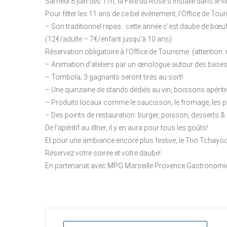
Samedi 8 juin dès 17h, la Fête du Rosé s’installe dans le vi
Pour fêter les 11 ans de ce bel évènement, l’Office de Tou
– Son traditionnel repas : cette année c’est daube de bœ
(12€/adulte – 7€/enfant jusqu’à 10 ans)
Réservation obligatoire à l’Office de Tourisme (attention:
– Animation d’ateliers par un œnologue autour des bases
– Tombola; 3 gagnants seront tirés au sort!
– Une quinzaine de stands dédiés au vin, boissons apéritiv
– Produits locaux comme le saucisson, le fromage, les prod
– Des points de restauration: burger, poisson, desserts
De l’apéritif au dîner, il y en aura pour tous les goûts!
Et pour une ambiance encore plus festive, le Trio Tchayo
Réservez votre soirée et votre daube!
En partenariat avec MPG Marseille Provence Gastronomi