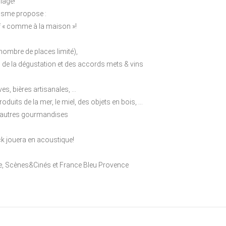
llage!
risme propose :
uf « comme à la maison »!
 nombre de places limité),
 de la dégustation et des accords mets & vins
es, bières artisanales, …
uits de la mer, le miel, des objets en bois, …
 & autres gourmandises
ck jouera en acoustique!
e, Scènes&Cinés et France Bleu Provence