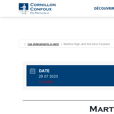
DÉCOUVRIR
Ville
de
Cornillon-
Confoux
en
Provence
Les évènements à venir
Martha High and the Soul Cookers
DATE
29 07 2023
Expired!
Mart