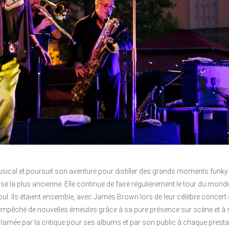
usical et poursuit son aventure pour distiller des grands moments funk
 la plus ancienne. Elle continue de faire régulièrement le tour du mon
soul. Ils étaient ensemble, avec James Brown lors de leur célèbre concert 
 empêché de nouvelles émeutes grâce à sa pure présence sur scène et à 
lamée par la critique pour ses albums et par son public à chaque presta