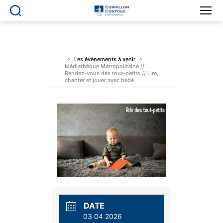
Ville
de
Cornillon-
Confoux
en
Les évènements à venir
Médiathèque Métropolitaine //
Provence
Rendez-vous des tout-petits // Lire,
chanter et jouer avec bébé
DATE
03 04 2026