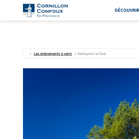
DÉCOUVRIR
Ville
de
Cornillon-
Confoux
en
Provence
Les évènements à venir
Nettoyons le Sud