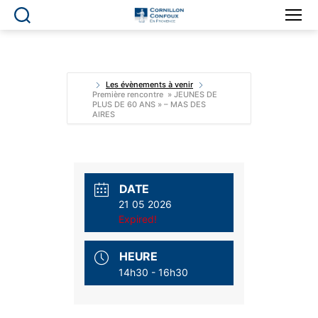
Ville
de
Cornillon-
Confoux
en
Les évènements à venir
Première rencontre » JEUNES DE
Provence
PLUS DE 60 ANS » – MAS DES
AIRES
DATE
21 05 2026
Expired!
HEURE
14h30 - 16h30