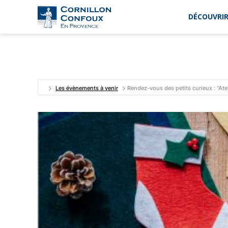
DÉCOUVRIR
Ville
de
Cornillon-
Confoux
en
Provence
Les évènements à venir
Rendez-vous des petits curieux : “Ate