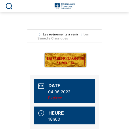
Ville
de
Cornillon-
Confoux
en
Les évènements à venir
Les
Samedis Classiques
Provence
DATE
04 06 2022
Expired!
HEURE
18h00