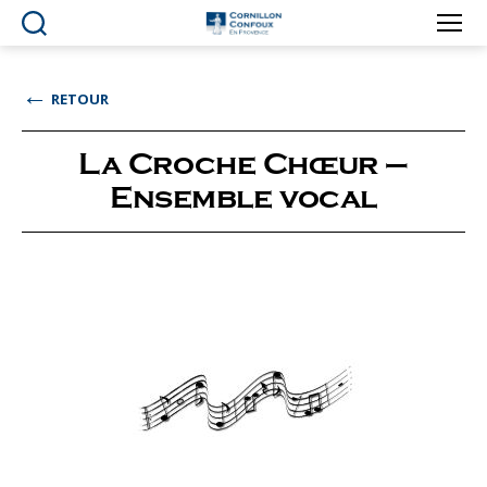
Ville
de
Cornillon-
←
RETOUR
Confoux
en
Provence
La Croche Chœur –
Ensemble vocal