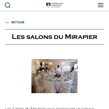
Ville
de
Cornillon-
←
RETOUR
Confoux
en
Provence
Les salons du Mirapier
Les Salons du Mirapier vous proposent un service