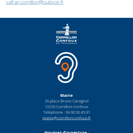
safran.cornillon@outlook.fr
Mairie
26 place Bruno Carsignol
13250 Cornillon-Confoux
Téléphone : 04.90.50.45.91
mairie@cornillonconfoux.fr
Horaires d’ouverture :