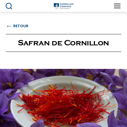
Ville
de
Cornillon-
←
RETOUR
Confoux
en
Provence
Safran de Cornillon