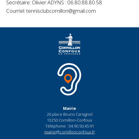
Secrétaire: Olivier ADYNS : 06.80.88.80.58
Courriel: tennisclubcornillon@gmail.com
Mairie
26 place Bruno Carsignol
13250 Cornillon-Confoux
Téléphone : 04.90.50.45.91
mairie@cornillonconfoux.fr