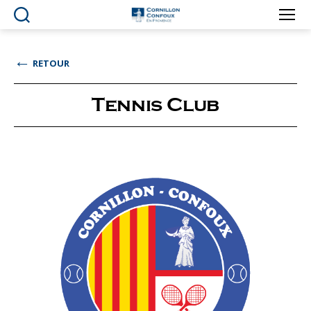
Ville
de
Cornillon-
←
RETOUR
Confoux
en
Provence
Tennis Club