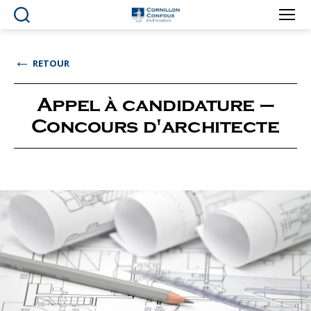
Ville
de
Cornillon-
←
RETOUR
Confoux
en
Provence
Appel à candidature –
Concours d'architecte