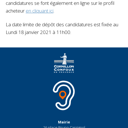
candidatures se font également en ligne sur le profil
acheteur
en cliquant ici
.
La date limite de dépôt des candidatures est fixée au
Lundi 18 janvier 2021 à 11h00.
Mairie
26 place Bruno Carsignol