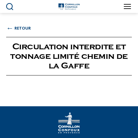
Ville
de
Cornillon-
←
RETOUR
Confoux
en
Provence
Circulation interdite et
tonnage limité chemin de
la Gaffe