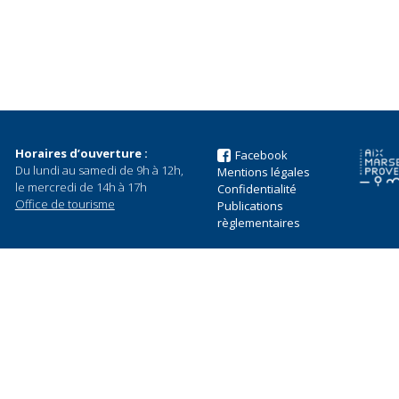
Horaires d’ouverture :
Facebook
Du lundi au samedi de 9h à 12h,
Mentions légales
le mercredi de 14h à 17h
Confidentialité
Office de tourisme
Publications
règlementaires