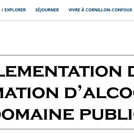
 / EXPLORER
SÉJOURNER
VIVRE À CORNILLON-CONFOUX
ementation 
tion d’alco
omaine publ