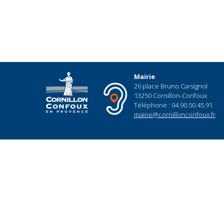
Mairie
26 place Bruno Carsignol
13250 Cornillon-Confoux
Téléphone : 04.90.50.45.91
mairie@cornillonconfoux.fr