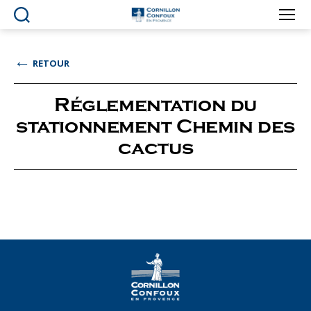
Ville
de
Cornillon-
←
RETOUR
Confoux
en
Provence
Réglementation du
stationnement Chemin des
cactus