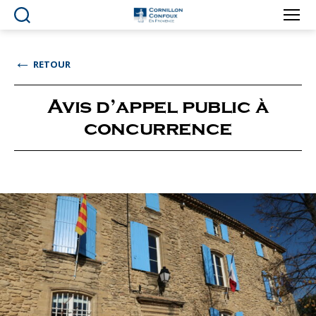
Ville
de
Cornillon-
←
RETOUR
Confoux
en
Provence
Avis d’appel public à
concurrence