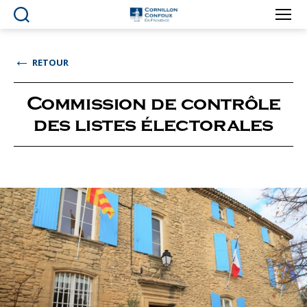
Ville
de
Cornillon-
←
RETOUR
Confoux
en
Provence
Commission de contrôle
des listes électorales