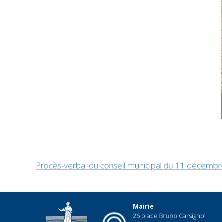
Procès-verbal du conseil municipal du 11 décemb
Mairie
26 place Bruno Carsignol