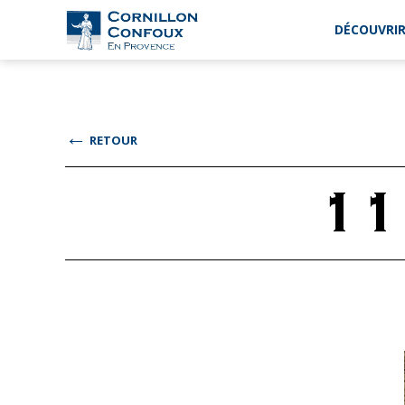
DÉCOUVRIR
Ville
de
Cornillon-
Confoux
en
←
RETOUR
Provence
11