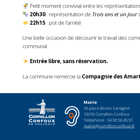
Petit moment convivial entre les représentation
20h30
: représentation de
Trois ans et un jour
d
22h15
: pot de l’amitié
Une belle occasion de découvrir le travail des com
communal.
Entrée libre, sans réservation.
La commune remercie la
Compagnie des Amart
Mairie
26 place Bruno Carsignol
13250 Cornillon-Confoux
Téléphone : 04.90.50.45.91
mairie@cornillonconfoux.fr