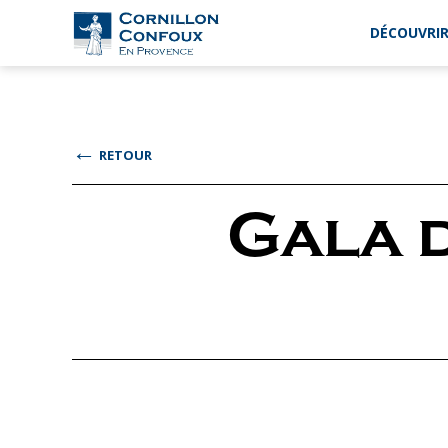
DÉCOUVRIR
Ville
de
Cornillon-
Confoux
en
←
RETOUR
Provence
Gala 