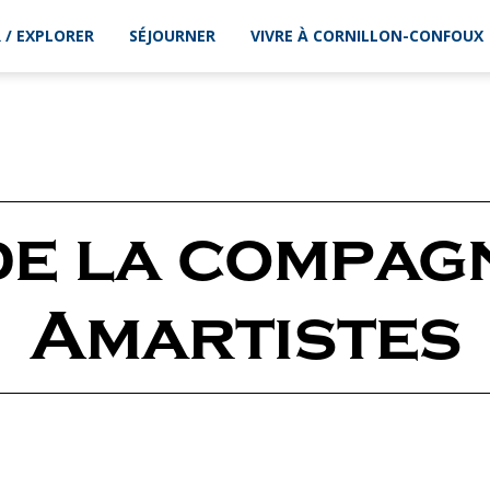
 / EXPLORER
SÉJOURNER
VIVRE À CORNILLON-CONFOUX
de la compagn
Amartistes