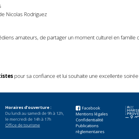
s
e Nicolas Rodriguez
édiens amateurs, de partager un moment culturel en famille ou
istes
pour sa confiance et lui souhaite une excellente soirée
Horaires d’ouverture :
Facebook
Du lundi au samedi de 9h à 12h,
Mentions légales
le mercredi de 14h à 17h
Confidentialité
Office de tourisme
Publications
règlementaires