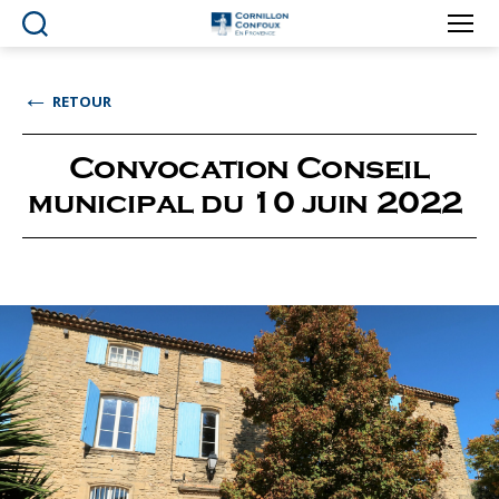
Ville
de
Cornillon-
←
RETOUR
Confoux
en
Provence
Convocation Conseil
municipal du 10 juin 2022