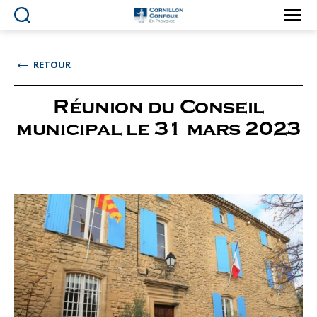
Ville
de
Cornillon-
←
RETOUR
Confoux
en
Provence
Réunion du Conseil
municipal le 31 mars 2023