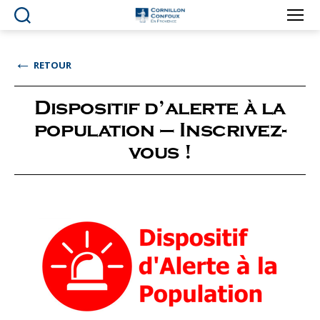
Ville
de
Cornillon-
←
RETOUR
Confoux
en
Provence
Dispositif d’alerte à la
population – Inscrivez-
vous !