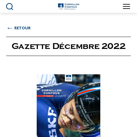
Ville
de
Cornillon-
←
RETOUR
Confoux
en
Provence
Gazette Décembre 2022