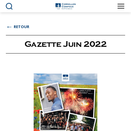
Ville
de
Cornillon-
←
RETOUR
Confoux
en
Provence
Gazette Juin 2022