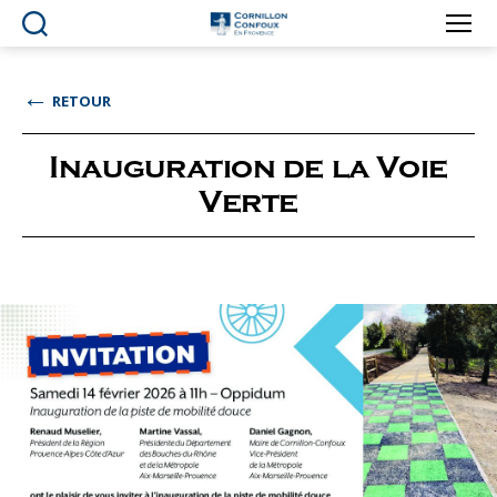
Ville
de
Cornillon-
←
RETOUR
Confoux
en
Provence
Inauguration de la Voie
Verte