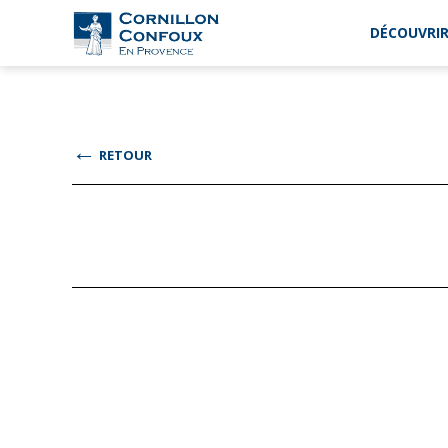
DÉCOUVRIR
Ville
de
Cornillon-
Confoux
en
←
RETOUR
Provence