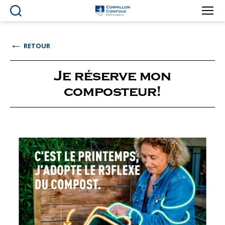
Ville
de
Cornillon-
←
RETOUR
Confoux
en
Provence
Je réserve mon
composteur!