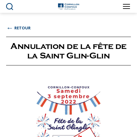
Ville
de
Cornillon-
←
RETOUR
Confoux
en
Provence
Annulation de la fête de
la Saint Glin-Glin