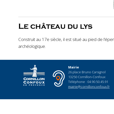
Le château du lys
Construit au 17e siècle, il est situé au pied de l’é
archéologique.
Mairie
26 place Bruno Carsignol
13250 Cornillon-Confoux
Téléphone : 04.90.50.45.91
mairie@cornillonconfoux.fr