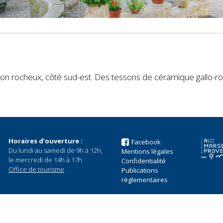
peron rocheux, côté sud-est. Des tessons de céramique gallo-ro
Horaires d’ouverture :
Facebook
Du lundi au samedi de 9h à 12h,
Mentions légales
le mercredi de 14h à 17h
Confidentialité
Office de tourisme
Publications
règlementaires