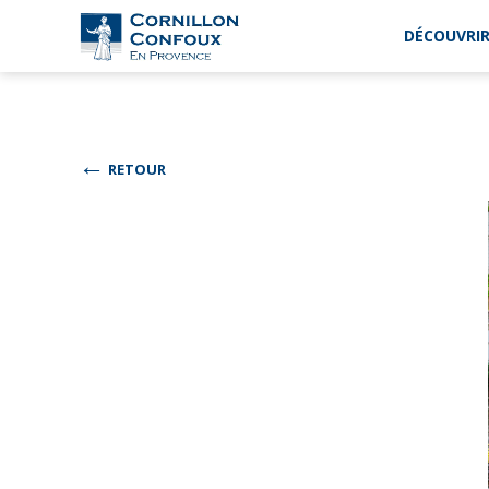
DÉCOUVRIR
Ville
de
Cornillon-
Confoux
en
←
RETOUR
Provence