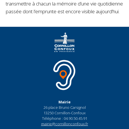
transmettre à chacun la mémoire d’une vie quotidienne
passée dont l’emprunte est encore visible aujourd’hui.
Mairie
26 place Bruno Carsignol
13250 Cornillon-Confoux
Téléphone : 04.90.50.45.91
mairie@cornillonconfoux.fr