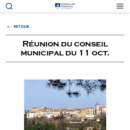
Ville
de
Cornillon-
←
RETOUR
Confoux
en
Provence
Réunion du conseil
municipal du 11 oct.