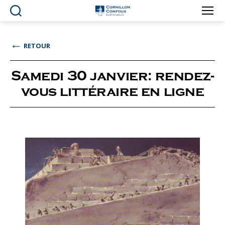
Ville
de
Cornillon-
←
RETOUR
Confoux
en
Provence
Samedi 30 janvier: rendez-
vous littéraire en ligne