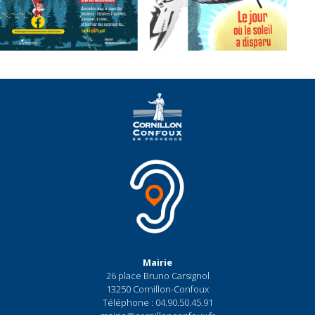
Mairie
26 place Bruno Carsignol
13250 Cornillon-Confoux
Téléphone : 04.90.50.45.91