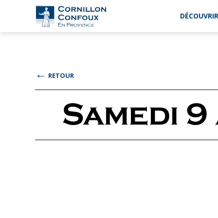
DÉCOUVRIR
Ville
de
Cornillon-
Confoux
en
←
RETOUR
Provence
Samedi 9 