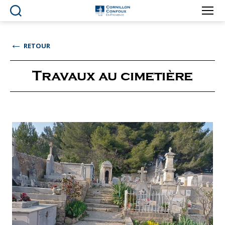
Ville
de
Cornillon-
←
RETOUR
Confoux
en
Provence
Travaux au cimetière