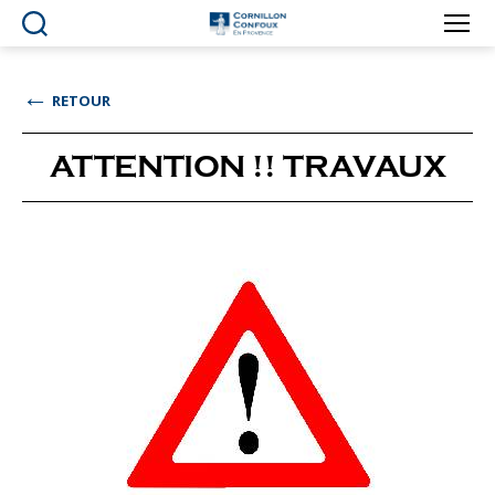
Ville
de
Cornillon-
←
RETOUR
Confoux
en
Provence
ATTENTION !! TRAVAUX