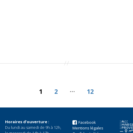
…
1
2
12
Horaires d’ouverture :
Facebook
Du lundi au samedi de 9h à 12h,
Mentions légales
le mercredi de 14h à 17h