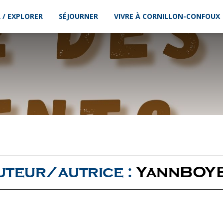
 / EXPLORER
SÉJOURNER
VIVRE À CORNILLON-CONFOUX
uteur/autrice :
YannBOY