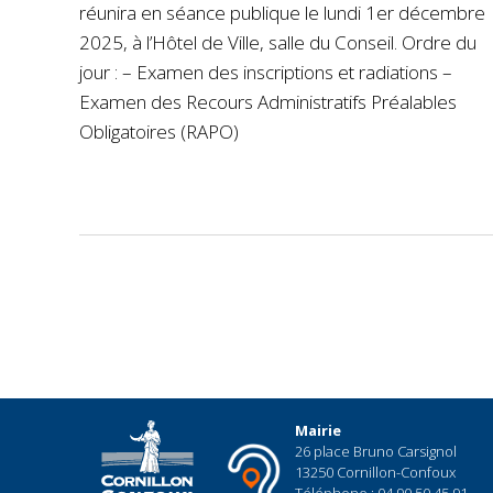
réunira en séance publique le lundi 1er décembre
2025, à l’Hôtel de Ville, salle du Conseil. Ordre du
jour : – Examen des inscriptions et radiations –
Examen des Recours Administratifs Préalables
Obligatoires (RAPO)
Pagination
des
publications
Mairie
26 place Bruno Carsignol
13250 Cornillon-Confoux
Téléphone : 04.90.50.45.91