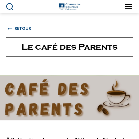
Ville
de
Cornillon-
←
RETOUR
Confoux
en
Provence
Le café des Parents