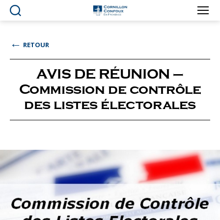
Ville
de
Cornillon-
←
RETOUR
Confoux
en
Provence
AVIS DE RÉUNION –
Commission de contrôle
des listes électorales