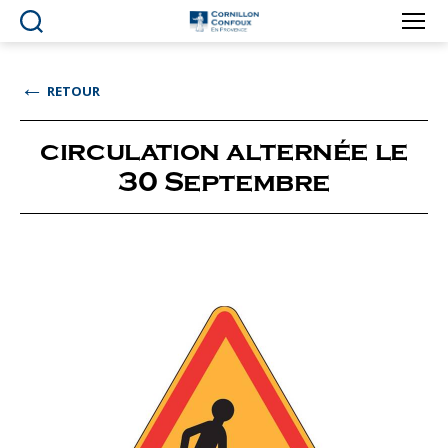
Ville
de
Cornillon-
←
RETOUR
Confoux
en
Provence
circulation alternée le
30 Septembre