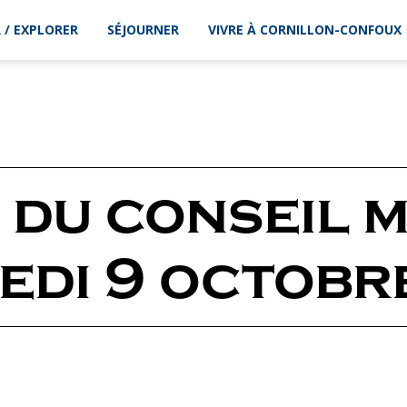
 / EXPLORER
SÉJOURNER
VIVRE À CORNILLON-CONFOUX
 du conseil m
edi 9 octobr