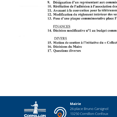
Mairie
26 place Bruno Carsignol
13250 Cornillon-Confoux